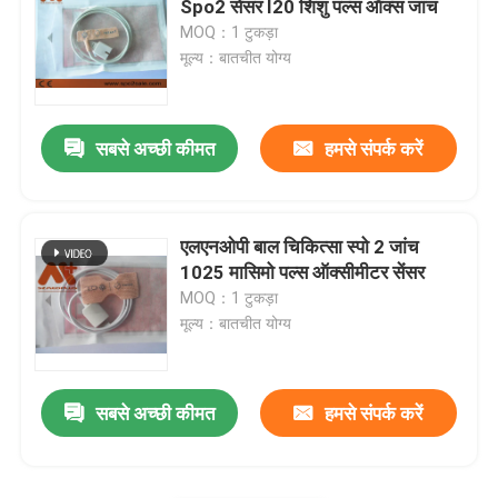
Spo2 सेंसर I20 शिशु पल्स ऑक्स जांच
MOQ：1 टुकड़ा
आईबीपी ट्रांसड्यूसर
मूल्य：बातचीत योग्य
चिकित्सा तापमान जांच
सबसे अच्छी कीमत
हमसे संपर्क करें
Etco2 सेंसर
एलएनओपी बाल चिकित्सा स्पो 2 जांच
भ्रूण ट्रांसड्यूसर
1025 मासिमो पल्स ऑक्सीमीटर सेंसर
MOQ：1 टुकड़ा
मूल्य：बातचीत योग्य
होल्टर केबल
अल्ट्रासाउंड ट्रांसड्यूसर जांच
सबसे अच्छी कीमत
हमसे संपर्क करें
चिकित्सा उपकरण कनेक्टर्स