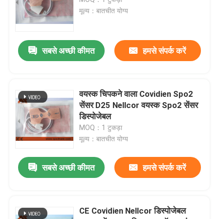
मूल्य：बातचीत योग्य
डिस्पोजेबल SpO2 सेंसर
सबसे अच्छी कीमत
हमसे संपर्क करें
Spo2 एक्सटेंशन केबल
ईकेजी केबल
वयस्क चिपकने वाला Covidien Spo2
सेंसर D25 Nellcor वयस्क Spo2 सेंसर
डिस्पोजेबल
ईकेजी इलेक्ट्रोड
MOQ：1 टुकड़ा
मूल्य：बातचीत योग्य
एनआईबीपी कफ
सबसे अच्छी कीमत
हमसे संपर्क करें
एनआईबीपी नली
CE Covidien Nellcor डिस्पोजेबल
आईबीपी केबल