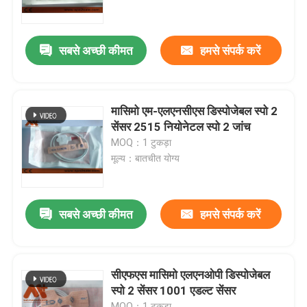
फैक्टरी यात्रा
सबसे अच्छी कीमत
हमसे संपर्क करें
गुणवत्ता नियंत्रण
मासिमो एम-एलएनसीएस डिस्पोजेबल स्पो 2
हमसे संपर्क करें
सेंसर 2515 नियोनेटल स्पो 2 जांच
MOQ：1 टुकड़ा
मूल्य：बातचीत योग्य
समाचार
ईसीजी रोगी केबल
सबसे अच्छी कीमत
हमसे संपर्क करें
रोगी मॉनिटर केबल
सीएफएस मासिमो एलएनओपी डिस्पोजेबल
स्पो 2 सेंसर 1001 एडल्ट सेंसर
पुन: प्रयोज्य खराब 2 सेंसर
MOQ：1 टुकड़ा