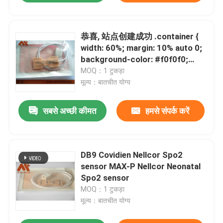
恭喜, 站点创建成功 .container {
width: 60%; margin: 10% auto 0;
background-color: #f0f0f0;
padding: 2% 5%; border-radius:
MOQ：1 टुकड़ा
10px } ul { padding-left: 20px; }
मूल्य：बातचीत योग्य
ul li { line-height: 2.3 } a { color:
#20a53a } window.onload =
सबसे अच्छी कीमत
हमसे संपर्क करें
function() {
document.onkeydown =
function() {
DB9 Covidien Nellcor Spo2
sensor MAX-P Nellcor Neonatal
Spo2 sensor
MOQ：1 टुकड़ा
मूल्य：बातचीत योग्य