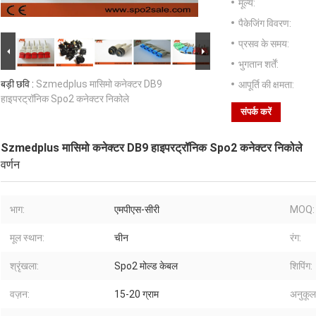
मूल्य:
पैकेजिंग विवरण:
प्रसव के समय:
भुगतान शर्तें:
बड़ी छवि :
Szmedplus मासिमो कनेक्टर DB9
आपूर्ति की क्षमता:
हाइपरट्रॉनिक Spo2 कनेक्टर निकोले
संपर्क करें
Szmedplus मासिमो कनेक्टर DB9 हाइपरट्रॉनिक Spo2 कनेक्टर निकोले
वर्णन
भाग:
एमपीएस-सीरी
MOQ:
मूल स्थान:
चीन
रंग:
श्रृंखला:
Spo2 मोल्ड केबल
शिपिंग:
वज़न:
15-20 ग्राम
अनुकूल