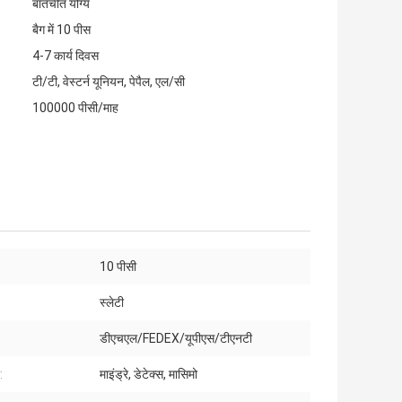
बातचीत योग्य
बैग में 10 पीस
4-7 कार्य दिवस
टी/टी, वेस्टर्न यूनियन, पेपैल, एल/सी
100000 पीसी/माह
10 पीसी
स्लेटी
डीएचएल/FEDEX/यूपीएस/टीएनटी
:
माइंड्रे, डेटेक्स, मासिमो