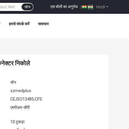
एक बोली का अनुरोध
|
Hindi
खोज
ण
हमसे संपर्क करें
समाचार
ेक्टर निकोले
चीन
szmedplus
CE,ISO13485,CFS
एमपीआर-सीरी
10 टुकड़ा