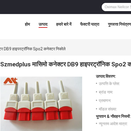
होम
उत्पाद
हमारे बारे में
फैक्टरी यात्रा
गुणवत्ता नियंत्र
र DB9 हाइपरट्रॉनिक Spo2 कनेक्टर निकोले
Szmedplus मासिमो कनेक्टर DB9 हाइपरट्रॉनिक Spo2 कन
उत्पाद विवरण:
उत्पत्ति के प्लेस:
ब्रांड नाम:
प्रमाणन:
मॉडल संख्या:
भुगतान & नौवहन नियमों:
न्यूनतम आदेश मात्रा: