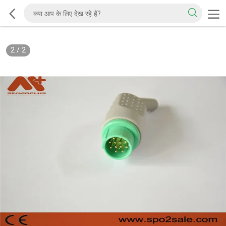
2
/
2