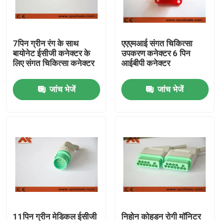
फैक्टरी यात्रा
7पिन ग्रीन रंग के साथ
एएएमआई संगत चिकित्सा
बायोनेट ईसीजी कनेक्टर के
उपकरण कनेक्टर 6 पिन
गुणवत्ता नियंत्रण
लिए संगत चिकित्सा कनेक्टर
आईबीपी कनेक्टर
जांच भेजें
जांच भेजें
हमसे संपर्क करें
समाचार
ईसीजी रोगी केबल
रोगी मॉनिटर केबल
पुन: प्रयोज्य खराब 2 सेंसर
11पिन ग्रीन मेडिकल ईसीजी
निहोन कोहडन रोगी मॉनिटर