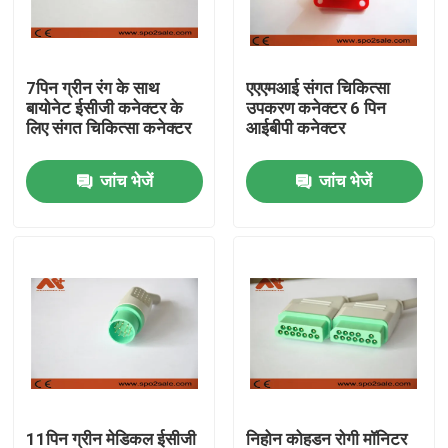
फैक्टरी यात्रा
7पिन ग्रीन रंग के साथ
एएएमआई संगत चिकित्सा
बायोनेट ईसीजी कनेक्टर के
उपकरण कनेक्टर 6 पिन
गुणवत्ता नियंत्रण
लिए संगत चिकित्सा कनेक्टर
आईबीपी कनेक्टर
जांच भेजें
जांच भेजें
हमसे संपर्क करें
समाचार
ईसीजी रोगी केबल
रोगी मॉनिटर केबल
पुन: प्रयोज्य खराब 2 सेंसर
11पिन ग्रीन मेडिकल ईसीजी
निहोन कोहडन रोगी मॉनिटर