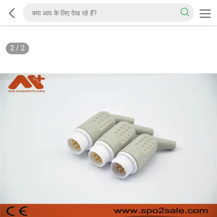
2
/
2