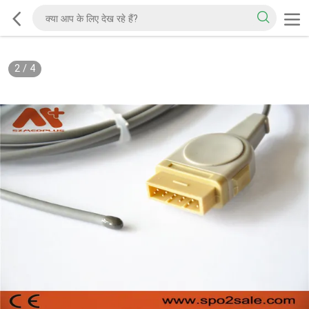
2
/
4