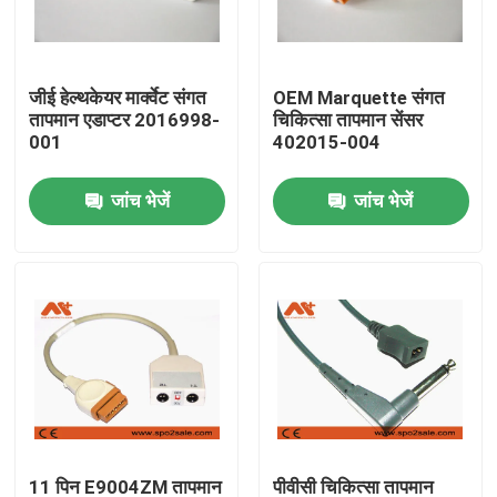
फैक्टरी यात्रा
जीई हेल्थकेयर मार्क्वेट संगत
OEM Marquette संगत
तापमान एडाप्टर 2016998-
चिकित्सा तापमान सेंसर
गुणवत्ता नियंत्रण
001
402015-004
जांच भेजें
जांच भेजें
हमसे संपर्क करें
समाचार
ईसीजी रोगी केबल
रोगी मॉनिटर केबल
पुन: प्रयोज्य खराब 2 सेंसर
11 पिन E9004ZM तापमान
पीवीसी चिकित्सा तापमान