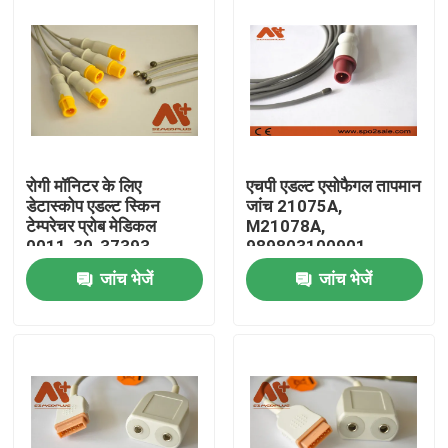
रोगी मॉनिटर के लिए
एचपी एडल्ट एसोफैगल तापमान
डेटास्कोप एडल्ट स्किन
जांच 21075A,
टेम्परेचर प्रोब मेडिकल
M21078A,
0011-30-37393
989803100901,
989803203581
जांच भेजें
जांच भेजें
होम
उत्पाद
हमारे बारे में