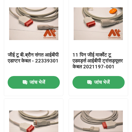
जीई टू बी.ब्रौन संगत आईबीपी
11 पिन जीई मार्क्वेट टू
एडाप्टर केबल - 22339301
एडवर्ड्स आईबीपी ट्रांसड्यूसर
केबल 2021197-001
जांच भेजें
जांच भेजें
होम
उत्पाद
हमारे बारे में