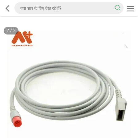
2
/
2