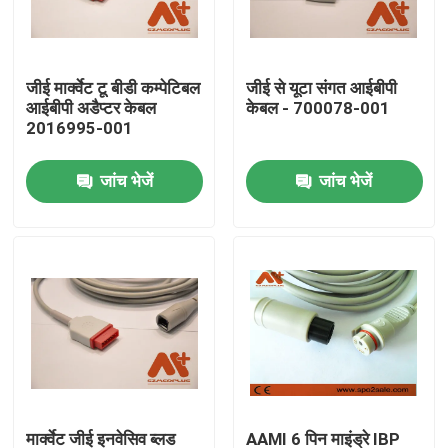
फैक्टरी यात्रा
जीई मार्क्वेट टू बीडी कम्पेटिबल
जीई से यूटा संगत आईबीपी
आईबीपी अडैप्टर केबल
केबल - 700078-001
गुणवत्ता नियंत्रण
2016995-001
जांच भेजें
जांच भेजें
हमसे संपर्क करें
समाचार
ईसीजी रोगी केबल
रोगी मॉनिटर केबल
पुन: प्रयोज्य खराब 2 सेंसर
मार्क्वेट जीई इनवेसिव ब्लड
AAMI 6 पिन माइंड्रे IBP