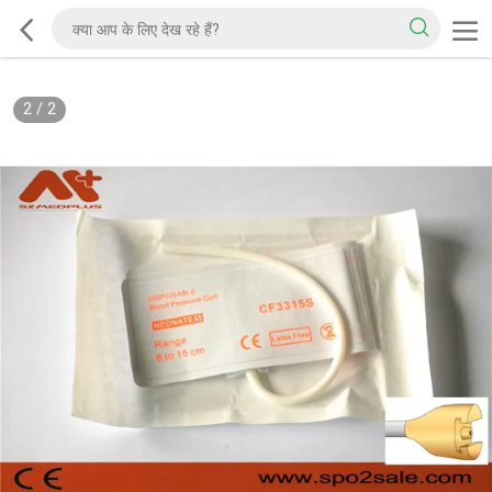
2
/
2