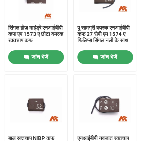
फैक्टरी यात्रा
सिंगल होज़ माइंड्रे एनआईबीपी
पु सामग्री वयस्क एनआईबीपी
कफ एम 1573 ए छोटा वयस्क
कफ 27 सेमी एम 1574 ए
गुणवत्ता नियंत्रण
रक्तचाप कफ
फिलिप्स सिंगल नली के साथ
जांच भेजें
जांच भेजें
हमसे संपर्क करें
समाचार
ईसीजी रोगी केबल
रोगी मॉनिटर केबल
पुन: प्रयोज्य खराब 2 सेंसर
बाल रक्तचाप NIBP कफ
एनआईबीपी नवजात रक्तचाप