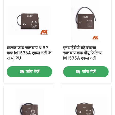
वयस्क जांघ रक्तचाप NIBP
एनआईबीपी बड़े वयस्क
कफ M1576A एकल नली के
रक्तचाप कफ पीयू फिलिप्स
साथ, PU
M1575A एकल नली
जांच भेजें
जांच भेजें
होम
उत्पाद
हमारे बारे में