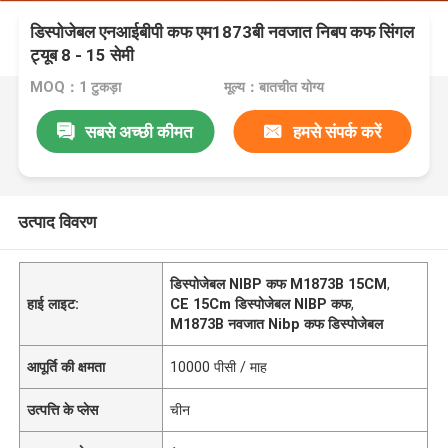
डिस्पोजेबल एनआईबीपी कफ एम1873बी नवजात निबप कफ सिंगल
ट्यूब 8 - 15 सेमी
MOQ：1 टुकड़ा
मूल्य：बातचीत योग्य
सबसे अच्छी कीमत
हमसे संपर्क करें
उत्पाद विवरण
डिस्पोजेबल NIBP कफ M1873B 15CM
,
हाई लाइट:
CE 15Cm डिस्पोजेबल NIBP कफ
,
M1873B नवजात Nibp कफ डिस्पोजेबल
आपूर्ति की क्षमता
10000 पीसी / माह
उत्पत्ति के प्लेस
चीन