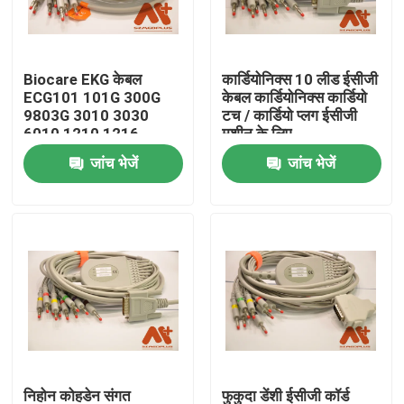
फैक्टरी यात्रा
Biocare EKG केबल
कार्डियोनिक्स 10 लीड ईसीजी
ECG101 101G 300G
केबल कार्डियोनिक्स कार्डियो
गुणवत्ता नियंत्रण
9803G 3010 3030
टच / कार्डियो प्लग ईसीजी
6010 1210 1216
मशीन के लिए
जांच भेजें
जांच भेजें
हमसे संपर्क करें
समाचार
ईसीजी रोगी केबल
रोगी मॉनिटर केबल
पुन: प्रयोज्य खराब 2 सेंसर
निहोन कोहडेन संगत
फुकुदा डेंशी ईसीजी कॉर्ड