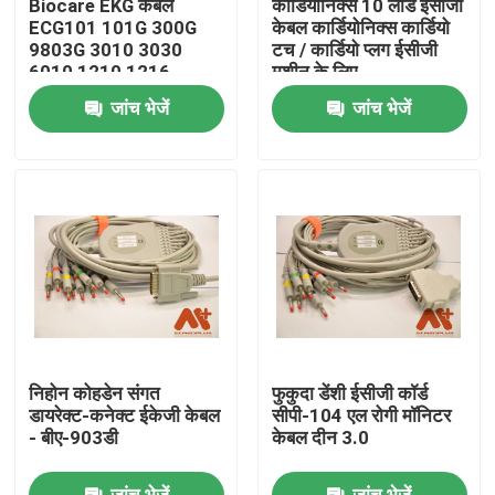
Biocare EKG केबल
कार्डियोनिक्स 10 लीड ईसीजी
ECG101 101G 300G
केबल कार्डियोनिक्स कार्डियो
9803G 3010 3030
टच / कार्डियो प्लग ईसीजी
फैक्टरी यात्रा
6010 1210 1216
मशीन के लिए
जांच भेजें
जांच भेजें
गुणवत्ता नियंत्रण
हमसे संपर्क करें
समाचार
ईसीजी रोगी केबल
निहोन कोहडेन संगत
फुकुदा डेंशी ईसीजी कॉर्ड
रोगी मॉनिटर केबल
डायरेक्ट-कनेक्ट ईकेजी केबल
सीपी-104 एल रोगी मॉनिटर
- बीए-903डी
केबल दीन 3.0
पुन: प्रयोज्य खराब 2 सेंसर
जांच भेजें
जांच भेजें