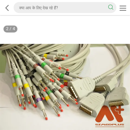
2
/
4