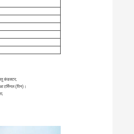
तु कंडक्टर;
ुआ टर्मिनल (पिन)।
षा;