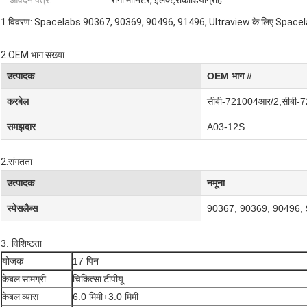
आवेदन पत्र:
रोगी मॉनिटर, इलेक्ट्रोकार्डियोग्राह
1.विवरण: Spacelabs 90367, 90369, 90496, 91496, Ultraview के लिए Spacelab
2.OEM भाग संख्या
उत्पादक
OEM भाग #
करबेल
सीबी-721004आर/2
,
सीबी-
समझदार
A03-12S
2.संगतता
उत्पादक
नमूना
स्पेसलैब्स
90367, 90369, 90496, 914
3. विशिष्टता
योजक
17 पिन
केबल सामग्री
चिकित्सा टीपीयू
केबल व्यास
6.0 मिमी+3.0 मिमी