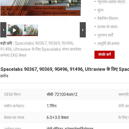
न्यूनतम आदेश मात्रा:
मूल्य:
पैकेजिंग विवरण:
प्रसव के समय:
भुगतान शर्तें:
बड़ी छवि :
Spacelabs 90367, 90369, 90496,
आपूर्ति की क्षमता:
91496, Ultraview के लिए Spacelabs संगत डायरेक्ट
संपर्क करें
कनेक्ट EKG केबल
Spacelabs 90367, 90369, 90496, 91496, Ultraview के लिए Spacel
वर्णन
OEM पीएन:
सीबी-721004आर/2
सामग्री
मशीन कनेक्टर:
17पिन
रोगी अं
केबल का व्यास:
6.0+3.0 केबल
के लिए