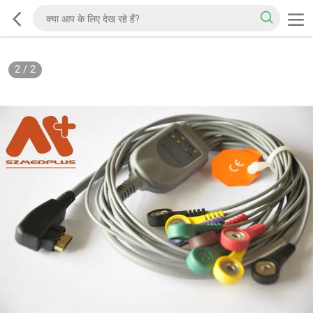
2
/
2