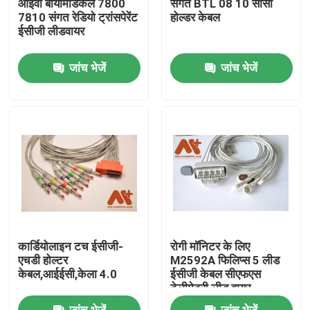
आइवी बायोमेडिकल 7800
संगत BTL 08 10 सीसा
7810 संगत रेडियो ट्रांसपेरेंट
होल्डर केबल
ईसीजी लीडवायर
फैक्टरी यात्रा
जांच भेजें
जांच भेजें
गुणवत्ता नियंत्रण
हमसे संपर्क करें
समाचार
ईसीजी रोगी केबल
कार्डियोलाइन टच ईसीजी-
रोगी मॉनिटर के लिए
रोगी मॉनिटर केबल
एचडी होल्टर
M2592A फिलिप्स 5 लीड
केबल,आईईसी,केला 4.0
ईसीजी केबल सीएफएस
टेलीमेट्री लीड वायर
पुन: प्रयोज्य खराब 2 सेंसर
जांच भेजें
जांच भेजें