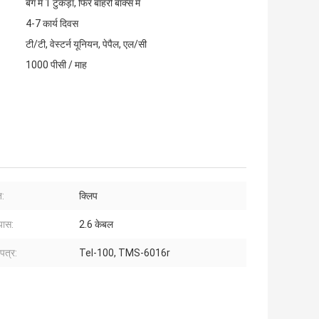
बैग में 1 टुकड़ा, फिर बाहरी बॉक्स में
4-7 कार्य दिवस
टी/टी, वेस्टर्न यूनियन, पेपैल, एल/सी
1000 पीसी / माह
त:
क्लिप
यास:
2.6 केबल
पत्र:
Tel-100, TMS-6016r