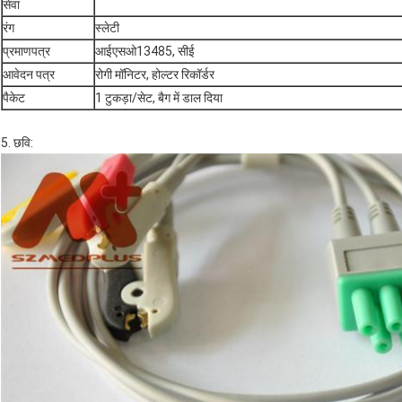
सेवा
रंग
स्लेटी
प्रमाणपत्र
आईएसओ13485, सीई
आवेदन पत्र
रोगी मॉनिटर, होल्टर रिकॉर्डर
पैकेट
1 टुकड़ा/सेट, बैग में डाल दिया
5. छवि: