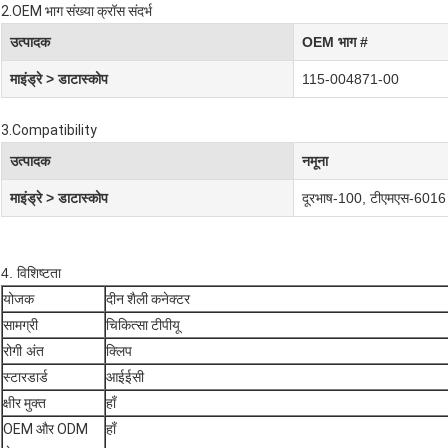
2.OEM भाग संख्या क्रॉस संदर्भ
उत्पादक
OEM भाग #
माइंड्रे > डाटास्कोप
115-004871-00
3.Compatibility
उत्पादक
नमूना
माइंड्रे > डाटास्कोप
दूरभाष-100, टीएमएस-6016
4. विशिष्टता
योजक
दीन शैली कनेक्टर
सामग्री
चिकित्सा टीपीयू
रोगी अंत
क्लिप
स्टारडार्ड
आईईसी
क्षीर मुक्त
हाँ
OEM और ODM
हाँ