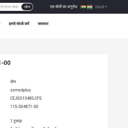
एक बोली का अनुरोध
|
Hindi
खोज
ण
हमसे संपर्क करें
समाचार
71-00
चीन
szmedplus
CE,ISO13485,CFS
115-004871-00
1 टुकड़ा