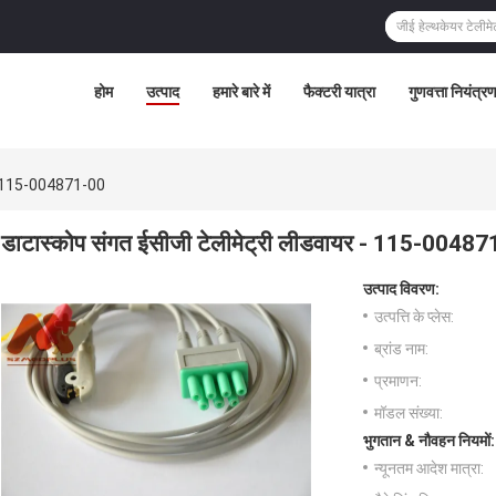
होम
उत्पाद
हमारे बारे में
फैक्टरी यात्रा
गुणवत्ता नियंत्र
र - 115-004871-00
डाटास्कोप संगत ईसीजी टेलीमेट्री लीडवायर - 115-0048
उत्पाद विवरण:
उत्पत्ति के प्लेस:
ब्रांड नाम:
प्रमाणन:
मॉडल संख्या:
भुगतान & नौवहन नियमों:
न्यूनतम आदेश मात्रा: