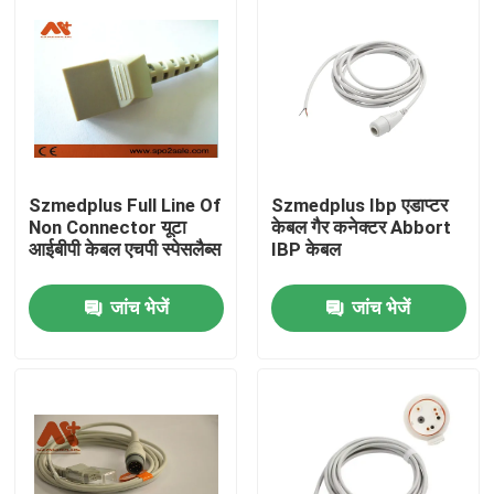
Szmedplus Full Line Of
Szmedplus Ibp एडाप्टर
Non Connector यूटा
केबल गैर कनेक्टर Abbort
आईबीपी केबल एचपी स्पेसलैब्स
IBP केबल
जांच भेजें
जांच भेजें
होम
उत्पाद
हमारे बारे में