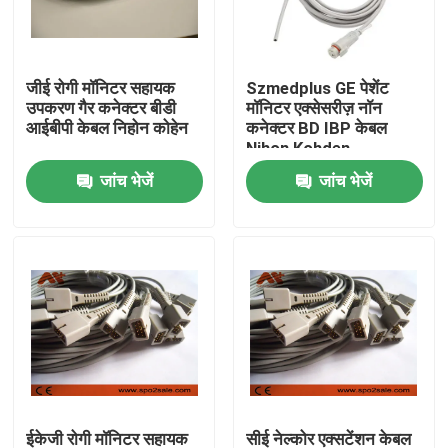
फैक्टरी यात्रा
जीई रोगी मॉनिटर सहायक
Szmedplus GE पेशेंट
उपकरण गैर कनेक्टर बीडी
मॉनिटर एक्सेसरीज़ नॉन
गुणवत्ता नियंत्रण
आईबीपी केबल निहोन कोहेन
कनेक्टर BD IBP केबल
Nihon Kohden
जांच भेजें
जांच भेजें
हमसे संपर्क करें
समाचार
ईसीजी रोगी केबल
रोगी मॉनिटर केबल
पुन: प्रयोज्य खराब 2 सेंसर
ईकेजी रोगी मॉनिटर सहायक
सीई नेल्कोर एक्सटेंशन केबल