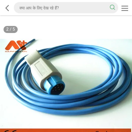
2
/
5