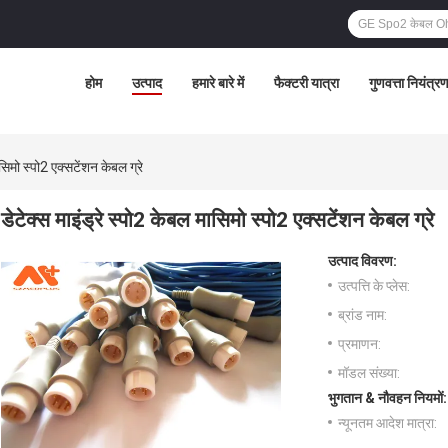
होम
उत्पाद
हमारे बारे में
फैक्टरी यात्रा
गुणवत्ता नियंत्र
ासिमो स्पो2 एक्सटेंशन केबल ग्रे
डेटेक्स माइंड्रे स्पो2 केबल मासिमो स्पो2 एक्सटेंशन केबल ग्रे
उत्पाद विवरण:
उत्पत्ति के प्लेस:
ब्रांड नाम:
प्रमाणन:
मॉडल संख्या:
भुगतान & नौवहन नियमों:
न्यूनतम आदेश मात्रा: