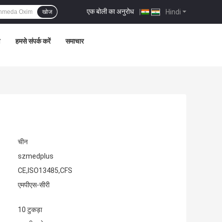
एक बोली का अनुरोध
|
Hindi
खोज
ण
हमसे संपर्क करें
समाचार
चीन
szmedplus
CE,ISO13485,CFS
एमपीएस-सीरी
10 टुकड़ा