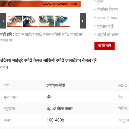
मूल्य:
पैकेजिंग विवरण:
प्रसव के समय:
भुगतान शर्तें:
बड़ी छवि :
डेटेक्स माइंड्रे स्पो2 केबल मासिमो स्पो2 एक्सटेंशन
आपूर्ति की क्षमता:
केबल ग्रे
संपर्क करें
डेटेक्स माइंड्रे स्पो2 केबल मासिमो स्पो2 एक्सटेंशन केबल ग्रे
वर्णन
भाग:
एमपीएस-सीरी
MOQ:
मूल स्थान:
चीन
रंग:
श्रृंखला:
Spo2 मोल्ड केबल
शिपिंग:
वज़न:
100-400g
अनुकूल