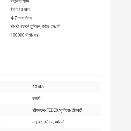
बातचीत योग्य
बैग में 10 पीस
4-7 कार्य दिवस
टी/टी, वेस्टर्न यूनियन, पेपैल, एल/सी
100000 पीसी/माह
10 पीसी
स्लेटी
डीएचएल/FEDEX/यूपीएस/टीएनटी
:
माइंड्रे, डेटेक्स, मासिमो