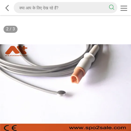
2
/
3