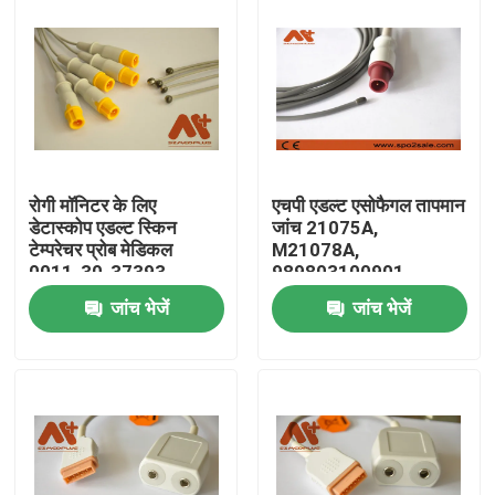
रोगी मॉनिटर के लिए
एचपी एडल्ट एसोफैगल तापमान
डेटास्कोप एडल्ट स्किन
जांच 21075A,
टेम्परेचर प्रोब मेडिकल
M21078A,
0011-30-37393
989803100901,
989803203581
जांच भेजें
जांच भेजें
होम
उत्पाद
हमारे बारे में