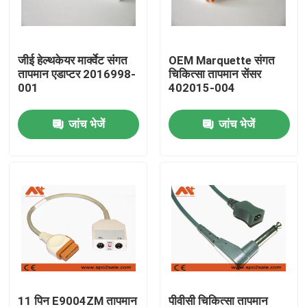
फैक्टरी यात्रा
जीई हेल्थकेयर मार्क्वेट संगत
OEM Marquette संगत
तापमान एडाप्टर 2016998-
चिकित्सा तापमान सेंसर
गुणवत्ता नियंत्रण
001
402015-004
जांच भेजें
जांच भेजें
हमसे संपर्क करें
समाचार
ईसीजी रोगी केबल
रोगी मॉनिटर केबल
पुन: प्रयोज्य खराब 2 सेंसर
11 पिन E9004ZM तापमान
पीवीसी चिकित्सा तापमान