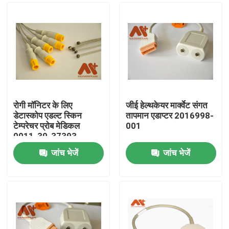
रोगी मॉनिटर के लिए
जीई हेल्थकेयर मार्क्वेट संगत
डेटास्कोप एडल्ट स्किन
तापमान एडाप्टर 2016998-
टेम्परेचर प्रोब मेडिकल
001
0011-30-37393
जांच भेजें
जांच भेजें
होम
उत्पाद
हमारे बारे में