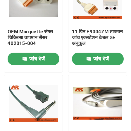
फैक्टरी यात्रा
OEM Marquette संगत
11 पिन E9004ZM तापमान
गुणवत्ता नियंत्रण
चिकित्सा तापमान सेंसर
जांच एक्सटेंशन केबल GE
402015-004
अनुकूल
हमसे संपर्क करें
जांच भेजें
जांच भेजें
समाचार
ईसीजी रोगी केबल
रोगी मॉनिटर केबल
पुन: प्रयोज्य खराब 2 सेंसर