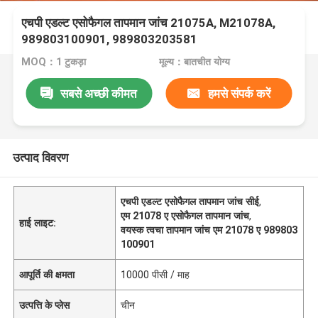
एचपी एडल्ट एसोफैगल तापमान जांच 21075A, M21078A,
989803100901, 989803203581
MOQ：1 टुकड़ा
मूल्य：बातचीत योग्य
सबसे अच्छी कीमत
हमसे संपर्क करें
उत्पाद विवरण
एचपी एडल्ट एसोफैगल तापमान जांच सीई
,
एम 21078 ए एसोफैगल तापमान जांच
,
हाई लाइट:
वयस्क त्वचा तापमान जांच एम 21078 ए 989803
100901
आपूर्ति की क्षमता
10000 पीसी / माह
उत्पत्ति के प्लेस
चीन