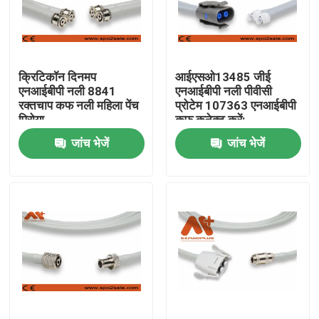
फैक्टरी यात्रा
क्रिटिकॉन दिनमप
आईएसओ13485 जीई
गुणवत्ता नियंत्रण
एनआईबीपी नली 8841
एनआईबीपी नली पीवीसी
रक्तचाप कफ नली महिला पेंच
प्रोटेम 107363 एनआईबीपी
पिरोया
कफ कनेक्ट करें:
हमसे संपर्क करें
जांच भेजें
जांच भेजें
समाचार
ईसीजी रोगी केबल
रोगी मॉनिटर केबल
पुन: प्रयोज्य खराब 2 सेंसर