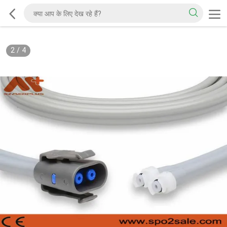
2
/
4