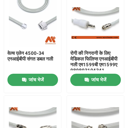
वेल्च एलेन 4500-34
रोगी की निगरानी के लिए
एनआईबीपी संगत डबल नली
मेडिकल फिलिप्स एनआईबीपी
नली एम1599बी एम1599ए
989803104341
जांच भेजें
जांच भेजें
होम
उत्पाद
हमारे बारे में