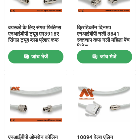
फैक्टरी यात्रा
वयस्कों के लिए संगत फिलिप्स
क्रिटिकॉन दिनमप
एनआईबीपी ट्यूब एम3918ए
एनआईबीपी नली 8841
गुणवत्ता नियंत्रण
सिंगल ट्यूब ब्लड प्रेशर कफ
रक्तचाप कफ नली महिला पेंच
पिरोया
जांच भेजें
जांच भेजें
हमसे संपर्क करें
समाचार
ईसीजी रोगी केबल
रोगी मॉनिटर केबल
पुन: प्रयोज्य खराब 2 सेंसर
एनआईबीपी ओमरोन कॉलिन
10094 वेल्च एलिन