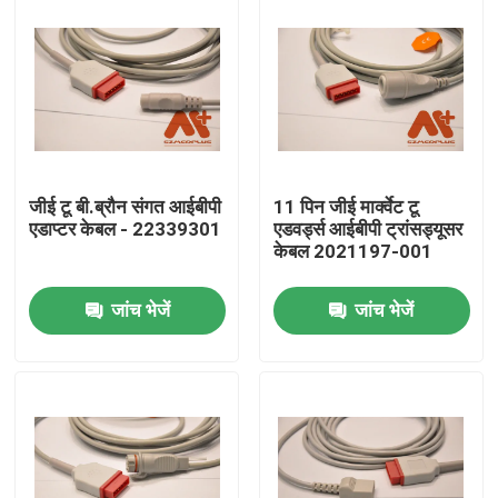
जीई टू बी.ब्रौन संगत आईबीपी
11 पिन जीई मार्क्वेट टू
एडाप्टर केबल - 22339301
एडवर्ड्स आईबीपी ट्रांसड्यूसर
केबल 2021197-001
जांच भेजें
जांच भेजें
होम
उत्पाद
हमारे बारे में