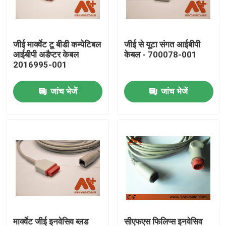
फैक्टरी यात्रा
जीई मार्क्वेट टू बीडी कम्पेटिबल
जीई से यूटा संगत आईबीपी
आईबीपी अडैप्टर केबल
केबल - 700078-001
गुणवत्ता नियंत्रण
2016995-001
जांच भेजें
जांच भेजें
हमसे संपर्क करें
समाचार
ईसीजी रोगी केबल
रोगी मॉनिटर केबल
पुन: प्रयोज्य खराब 2 सेंसर
मार्क्वेट जीई इनवेसिव ब्लड
सीएफएस फिलिप्स इनवेसिव