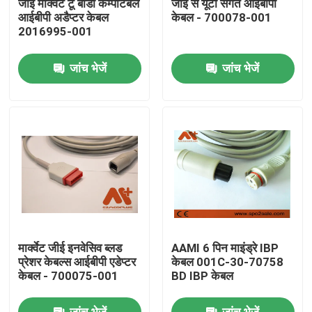
जीई मार्क्वेट टू बीडी कम्पेटिबल
जीई से यूटा संगत आईबीपी
आईबीपी अडैप्टर केबल
केबल - 700078-001
2016995-001
फैक्टरी यात्रा
जांच भेजें
जांच भेजें
गुणवत्ता नियंत्रण
हमसे संपर्क करें
समाचार
ईसीजी रोगी केबल
मार्क्वेट जीई इनवेसिव ब्लड
AAMI 6 पिन माइंड्रे IBP
रोगी मॉनिटर केबल
प्रेशर केबल्स आईबीपी एडेप्टर
केबल 001C-30-70758
केबल - 700075-001
BD IBP केबल
पुन: प्रयोज्य खराब 2 सेंसर
जांच भेजें
जांच भेजें