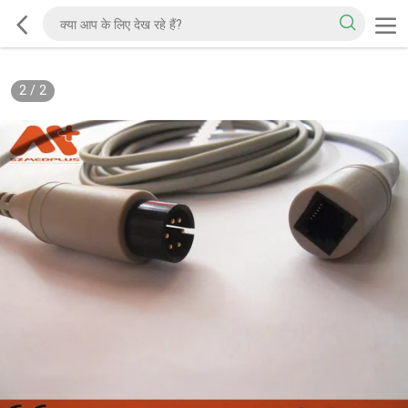
2
/
2