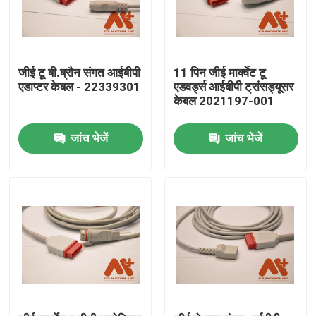
जीई टू बी.ब्रौन संगत आईबीपी
11 पिन जीई मार्क्वेट टू
एडाप्टर केबल - 22339301
एडवर्ड्स आईबीपी ट्रांसड्यूसर
केबल 2021197-001
जांच भेजें
जांच भेजें
होम
उत्पाद
हमारे बारे में