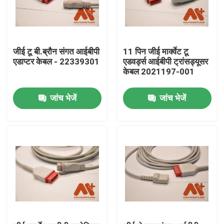
जीई टू बी.ब्रौन संगत आईबीपी
11 पिन जीई मार्क्वेट टू
एडाप्टर केबल - 22339301
एडवर्ड्स आईबीपी ट्रांसड्यूसर
केबल 2021197-001
जांच भेजें
जांच भेजें
होम
उत्पाद
हमारे बारे में