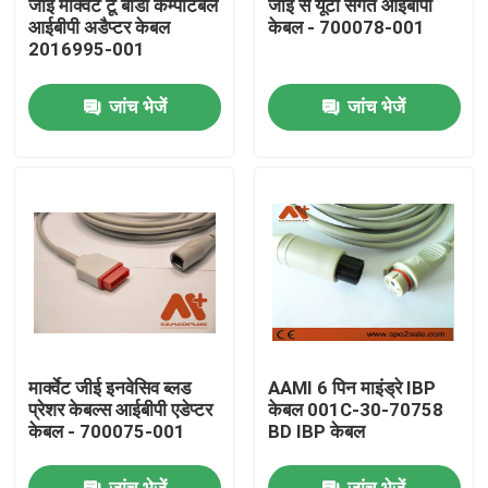
जीई मार्क्वेट टू बीडी कम्पेटिबल
जीई से यूटा संगत आईबीपी
आईबीपी अडैप्टर केबल
केबल - 700078-001
2016995-001
फैक्टरी यात्रा
जांच भेजें
जांच भेजें
गुणवत्ता नियंत्रण
हमसे संपर्क करें
समाचार
ईसीजी रोगी केबल
मार्क्वेट जीई इनवेसिव ब्लड
AAMI 6 पिन माइंड्रे IBP
रोगी मॉनिटर केबल
प्रेशर केबल्स आईबीपी एडेप्टर
केबल 001C-30-70758
केबल - 700075-001
BD IBP केबल
पुन: प्रयोज्य खराब 2 सेंसर
जांच भेजें
जांच भेजें