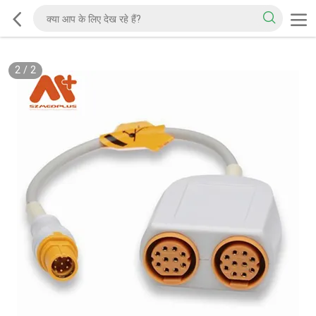
2
/
2