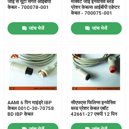
जीई से यूटा संगत आईबीपी
मार्क्वेट जीई इनवेसिव ब्लड
केबल - 700078-001
प्रेशर केबल्स आईबीपी एडेप्टर
केबल - 700075-001
फैक्टरी यात्रा
जांच भेजें
जांच भेजें
गुणवत्ता नियंत्रण
हमसे संपर्क करें
समाचार
ईसीजी रोगी केबल
AAMI 6 पिन माइंड्रे IBP
सीएफएस फिलिप्स इनवेसिव
रोगी मॉनिटर केबल
केबल 001C-30-70758
ब्लड प्रेशर केबल एबॉट
BD IBP केबल
42661-27 एचपी 12 पिन
पुन: प्रयोज्य खराब 2 सेंसर
जांच भेजें
जांच भेजें