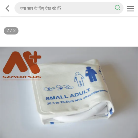
2
/
2