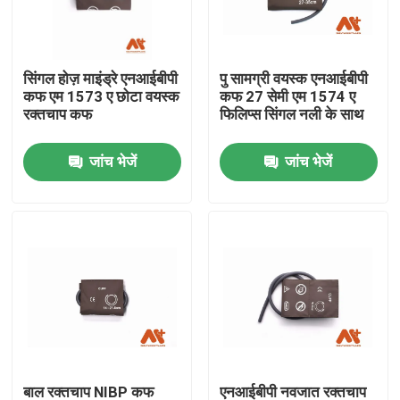
फैक्टरी यात्रा
सिंगल होज़ माइंड्रे एनआईबीपी
पु सामग्री वयस्क एनआईबीपी
कफ एम 1573 ए छोटा वयस्क
कफ 27 सेमी एम 1574 ए
गुणवत्ता नियंत्रण
रक्तचाप कफ
फिलिप्स सिंगल नली के साथ
जांच भेजें
जांच भेजें
हमसे संपर्क करें
समाचार
ईसीजी रोगी केबल
रोगी मॉनिटर केबल
पुन: प्रयोज्य खराब 2 सेंसर
बाल रक्तचाप NIBP कफ
एनआईबीपी नवजात रक्तचाप