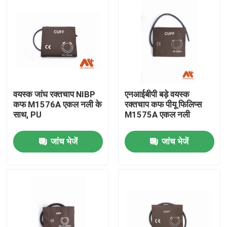
वयस्क जांघ रक्तचाप NIBP
एनआईबीपी बड़े वयस्क
कफ M1576A एकल नली के
रक्तचाप कफ पीयू फिलिप्स
साथ, PU
M1575A एकल नली
जांच भेजें
जांच भेजें
होम
उत्पाद
हमारे बारे में