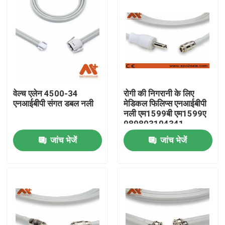
वेल्च एलेन 4500-34
रोगी की निगरानी के लिए
एनआईबीपी संगत डबल नली
मेडिकल फिलिप्स एनआईबीपी
नली एम1599बी एम1599ए
989803104341
जांच भेजें
जांच भेजें
होम
उत्पाद
हमारे बारे में