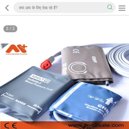
2
/
2