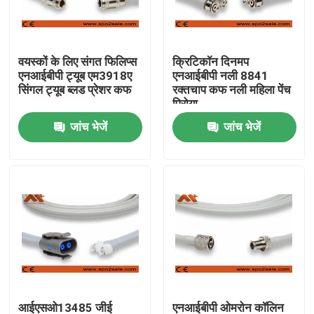
फैक्टरी यात्रा
वयस्कों के लिए संगत फिलिप्स
क्रिटिकॉन दिनमप
एनआईबीपी ट्यूब एम3918ए
एनआईबीपी नली 8841
गुणवत्ता नियंत्रण
सिंगल ट्यूब ब्लड प्रेशर कफ
रक्तचाप कफ नली महिला पेंच
पिरोया
जांच भेजें
जांच भेजें
हमसे संपर्क करें
समाचार
ईसीजी रोगी केबल
रोगी मॉनिटर केबल
पुन: प्रयोज्य खराब 2 सेंसर
आईएसओ13485 जीई
एनआईबीपी ओमरोन कॉलिन