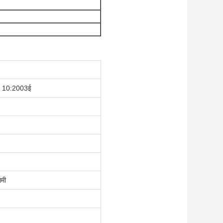
, 10:2003ई
िमी