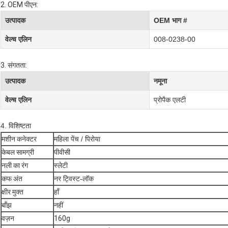
2. OEM पीएन:
उत्पादक
OEM भाग #
वेल्च एलिन
008-0238-00
3. संगतता:
उत्पादक
नमूना
वेल्च एलिन
प्रोपैक एलटी
4. विशिष्टता
मशीन कनेक्टर
महिला पेंच / पिरोया
केबल सामग्री
पीवीसी
नली का रंग
स्लेटी
कफ अंत
नर ट्विस्ट-लॉक
क्षीर मुक्त
हाँ
बाँझ
नहीं
वज़न
160g