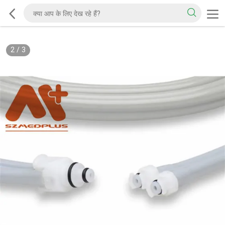
2
/
3