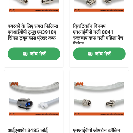
फैक्टरी यात्रा
वयस्कों के लिए संगत फिलिप्स
क्रिटिकॉन दिनमप
एनआईबीपी ट्यूब एम3918ए
एनआईबीपी नली 8841
गुणवत्ता नियंत्रण
सिंगल ट्यूब ब्लड प्रेशर कफ
रक्तचाप कफ नली महिला पेंच
पिरोया
जांच भेजें
जांच भेजें
हमसे संपर्क करें
समाचार
ईसीजी रोगी केबल
रोगी मॉनिटर केबल
पुन: प्रयोज्य खराब 2 सेंसर
आईएसओ13485 जीई
एनआईबीपी ओमरोन कॉलिन