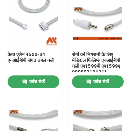
वेल्च एलेन 4500-34
रोगी की निगरानी के लिए
एनआईबीपी संगत डबल नली
मेडिकल फिलिप्स एनआईबीपी
नली एम1599बी एम1599ए
989803104341
जांच भेजें
जांच भेजें
होम
उत्पाद
हमारे बारे में